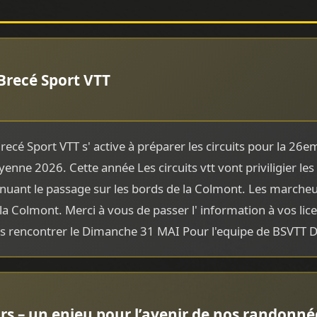
Brecé Sport VTT
recé Sport VTT s' active à préparer les circuits pour la 26e
nne 2026. Cette année Les circuits vtt vont priviligier les
inuant le passage sur les bords de la Colmont. Les marcheu
e la Colmont. Merci à vous de passer l' information à vos lic
ous rencontrer le Dimanche 31 MAI Pour l'equipe de BSVTT D
rs – un enjeu pour l’avenir de nos randonné