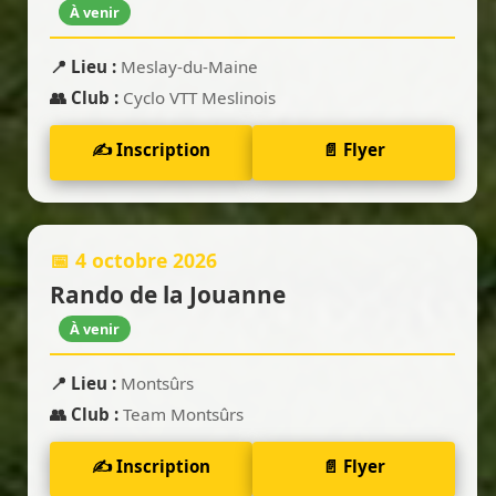
À venir
📍 Lieu :
Meslay-du-Maine
👥 Club :
Cyclo VTT Meslinois
✍️ Inscription
📄 Flyer
📅 4 octobre 2026
Rando de la Jouanne
À venir
📍 Lieu :
Montsûrs
👥 Club :
Team Montsûrs
✍️ Inscription
📄 Flyer