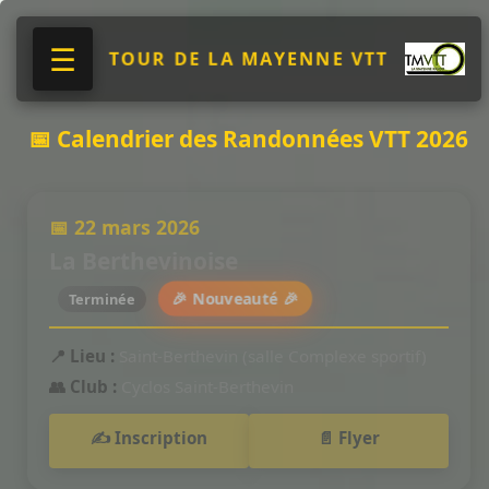
☰
TOUR DE LA MAYENNE VTT
📅 Calendrier des Randonnées VTT 2026
📅 22 mars 2026
La Berthevinoise
🎉 Nouveauté 🎉
Terminée
📍 Lieu :
Saint-Berthevin (salle Complexe sportif)
👥 Club :
Cyclos Saint-Berthevin
✍️ Inscription
📄 Flyer