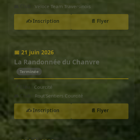
👥 Club :
Véloce Team Traversinois
✍️ Inscription
📄 Flyer
📅 21 juin 2026
La Randonnée du Chanvre
Terminée
📍 Lieu :
Courcité
👥 Club :
Rout'Sentiers Courcité
✍️ Inscription
📄 Flyer