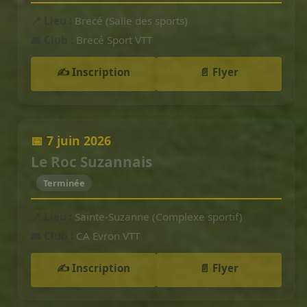
📍 Lieu :
Brecé (Salle des sports)
👥 Club :
Brecé Sport VTT
✍️ Inscription
📄 Flyer
📅 7 juin 2026
Le Roc Suzannais
Terminée
📍 Lieu :
Sainte-Suzanne (Complexe sportif)
👥 Club :
CA Evron VTT
✍️ Inscription
📄 Flyer