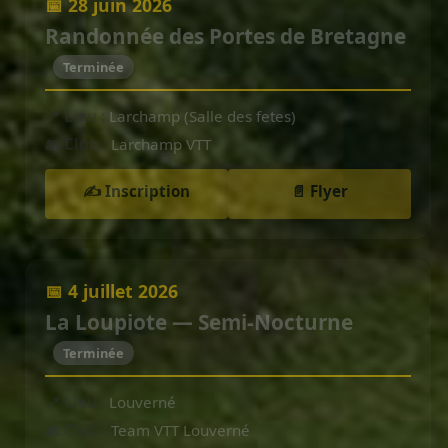
📅 28 juin 2026
Randonnée des Portes de Bretagne
Terminée
📍 Lieu :
Larchamp (Salle des fetes)
👥 Club :
Larchamp VTT
✍️ Inscription
📄 Flyer
📅 4 juillet 2026
La Loupiote — Semi-Nocturne
Terminée
📍 Lieu :
Louverné
👥 Club :
Team VTT Louverné