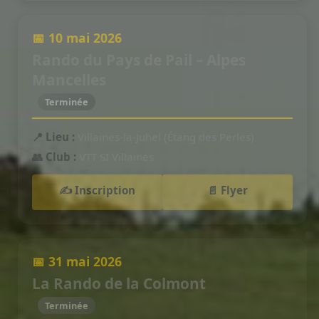
📅 10 mai 2026
Rando du Pays de Pail – Alpes
Mancelles
Terminée
📍 Lieu :
Villaines-la-Juhel (Étang des Perles)
👥 Club :
VTT SI Villaines
✍️ Inscription
📄 Flyer
📅 31 mai 2026
La Rando de la Colmont
Terminée