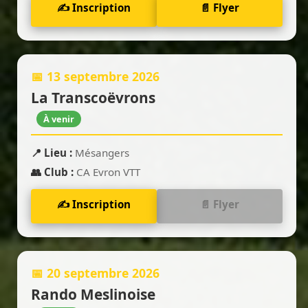
✍️ Inscription
📄 Flyer
📅 13 septembre 2026
La Transcoëvrons
À venir
📍 Lieu :
Mésangers
👥 Club :
CA Evron VTT
✍️ Inscription
📄 Flyer
📅 20 septembre 2026
Rando Meslinoise