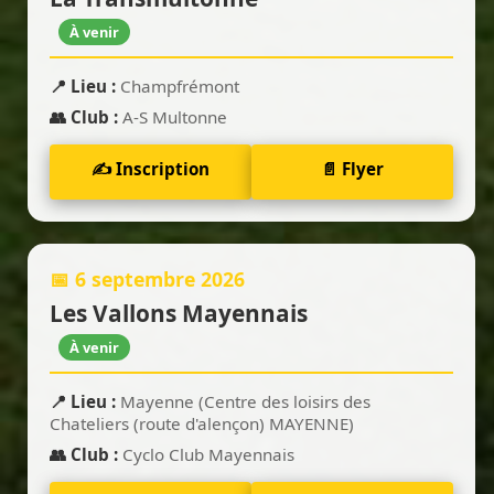
À venir
📍 Lieu :
Champfrémont
👥 Club :
A‑S Multonne
✍️ Inscription
📄 Flyer
📅 6 septembre 2026
Les Vallons Mayennais
À venir
📍 Lieu :
Mayenne (Centre des loisirs des
Chateliers (route d'alençon) MAYENNE)
👥 Club :
Cyclo Club Mayennais