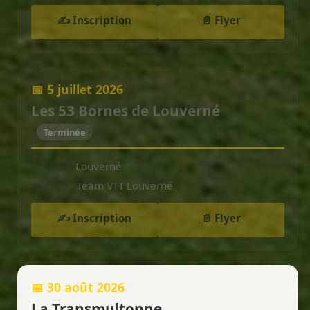
✍️ Inscription
📄 Flyer
📅 5 juillet 2026
Les 53 Bornes de Louverné
Terminée
📍 Lieu :
Louverné
👥 Club :
Team VTT Louverné
✍️ Inscription
📄 Flyer
📅 30 août 2026
La Transmultonne