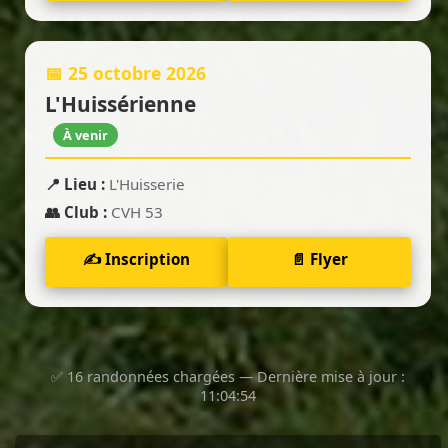
📅 25 octobre 2026
L'Huissérienne
À venir
📍 Lieu :
L'Huisserie
👥 Club :
CVH 53
✍️ Inscription
📄 Flyer
✅ 16 randonnées chargées — Dernière mise à jour :
11:04:54